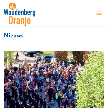
T
O
G
G
Nieuws
L
E
N
A
V
I
G
A
T
I
O
N