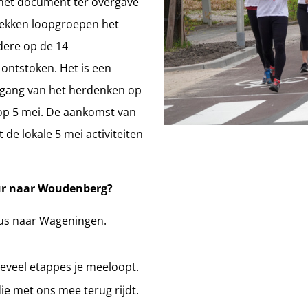
n het document ter overgave
trekken loopgroepen het
dere op de 14
 ontstoken. Het is een
rgang van het herdenken op
 op 5 mei. De aankomst van
 de lokale 5 mei activiteiten
uur naar Woudenberg?
bus naar Wageningen.
oeveel etappes je meeloopt.
die met ons mee terug rijdt.