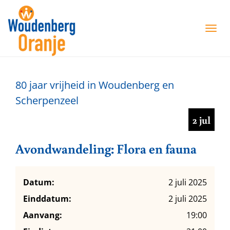
T
O
G
G
L
80 jaar vrijheid in Woudenberg en
E
N
Scherpenzeel
A
2 jul
V
I
G
Avondwandeling: Flora en fauna
A
T
I
Datum:
2 juli 2025
O
Einddatum:
2 juli 2025
N
Aanvang:
19:00